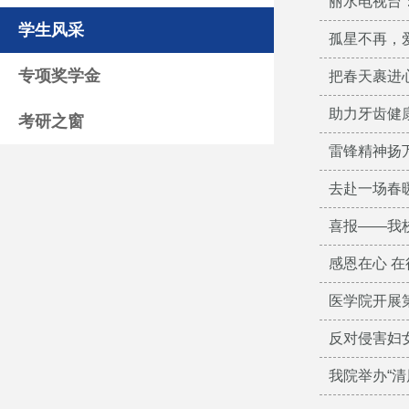
丽水电视台
学生风采
孤星不再，
专项奖学金
把春天裹进
助力牙齿健
考研之窗
雷锋精神扬
去赴一场春
喜报——我校
感恩在心 
医学院开展
反对侵害妇女
我院举办“