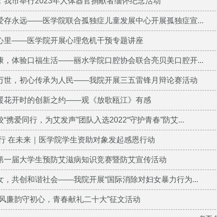
：我市举行2023年人体器官捐献者缅怀纪念活动
爱存永远——医学院联合孤独症儿童发展中心开展孤独症宣...
心里——医学院开展心理危机干预专题讲座
康，体验口福生活——丽水学院口腔协会联合亮贝美口腔开...
万世，初心传承为人民——我院开展三五雷锋月辩论赛活动
暖花开时的创新之约——观《放歌瓯江》有感
“携爱同行，为艾发声”团队入选2022“守护青春”防艾...
在行 在未来｜医学院学生资助对象发起感恩行动
第一届大学生预防艾滋病知识竞赛暨防艾宣传活动
，共创和谐社会——我院开展“国际消除对妇女暴力行为...
清风廉韵守初心，青春献礼二十大”征文活动