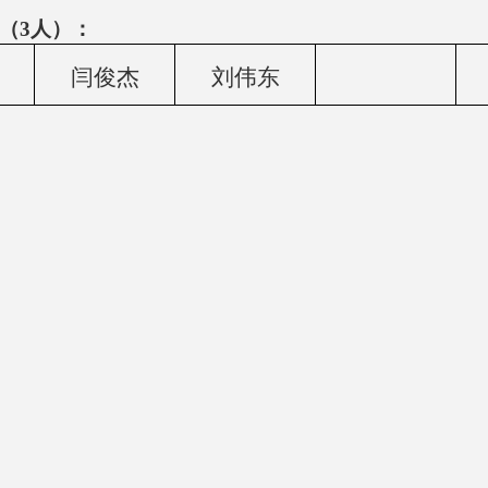
（3人）：
闫俊杰
刘伟东
（2025