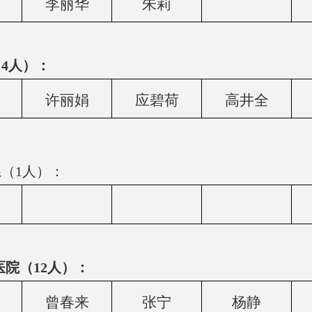
李丽华
朱莉
4人）：
许丽娟
应碧荷
高井全
（1人）：
院（12人）：
曾春来
张宁
杨静