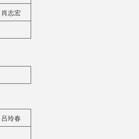
肖志宏
吕玲春