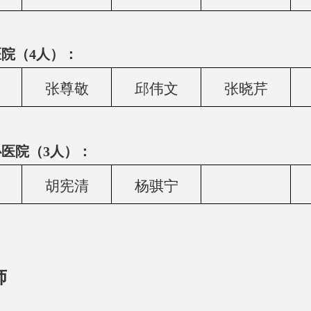
院（4人）：
张尊敬
邱伟文
张晓芹
医院（3人）：
胡宪清
杨骐宁
师