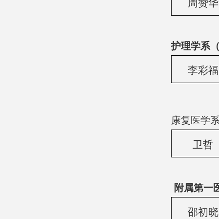
周赞华
护理学系（
李彩福
康复医学系
卫哲
附属第一医
邵初晓