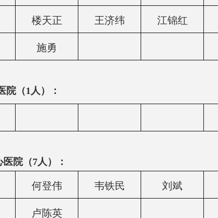
楼天正
王济纬
江锦红
施勇
医院（1人）：
心医院（7人）：
何登伟
韦铁民
刘斌
卢陈英