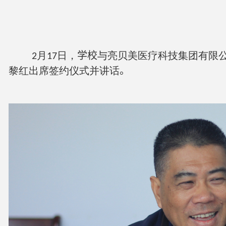
月
日，
学校
与亮贝美医疗科技集团有限
2
17
黎红出席签约仪式并讲话
。