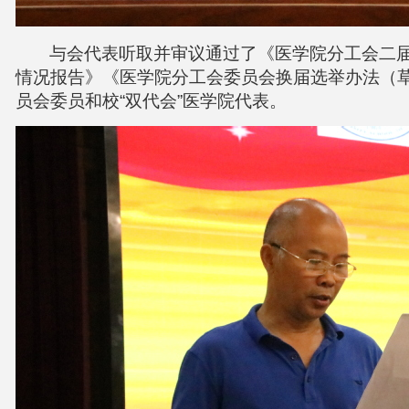
与会代表听取并审议
通过了
《
医学院分工会二
情况报告
》
《
医学院分工会委员会换届选举办法（
员会
委员
和校“双代会”医学院代表
。