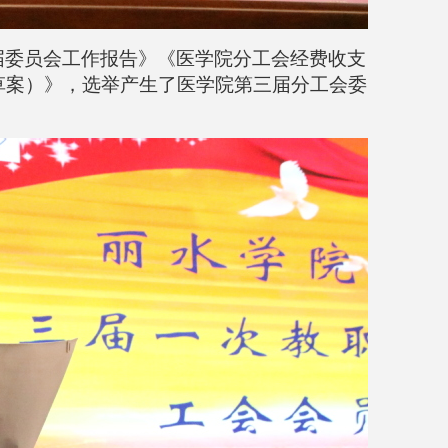
届委员会工作报告
》
《
医学院分工会经费收支
草案）
》
，
选举产生了
医学院第三届
分工会
委