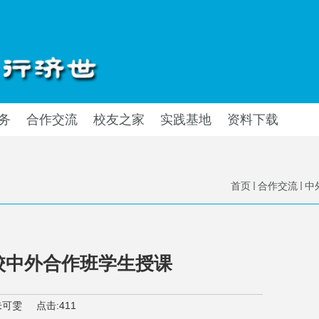
务
合作交流
校友之家
实践基地
资料下载
首页
合作交流
中
校中外合作班学生授课
朱可雯
点击:
411