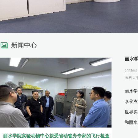
新闻中心
丽水学
2025
医科大
丽水学
李俊杰
世界实
和丽水
丽水学院实验动物中心接受省动管办专家的飞行检查